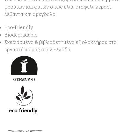
φρούτων και φυτών όπως ελιά, σταφύλι, κεράσι,
λεβάντα και αμύγδαλο.
Eco-friendly
Biodegradable
Σχεδιασμένο & βιβλιοδετημένο εξ ολοκλήρου στο
εργαστήριό μας στην Ελλάδα