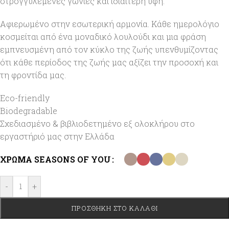
στρογγυλεμένες γωνίες και ιδιαίτερη υφή.
Αφιερωμένο στην εσωτερική αρμονία. Κάθε ημερολόγιο
κοσμείται από ένα μοναδικό λουλούδι και μια φράση
εμπνευσμένη από τον κύκλο της ζωής υπενθυμίζοντας
ότι κάθε περίοδος της ζωής μας αξίζει την προσοχή και
τη φροντίδα μας.
Eco-friendly
Biodegradable
Σχεδιασμένο & βιβλιοδετημένο εξ ολοκλήρου στο
εργαστήριό μας στην Ελλάδα
ΧΡΏΜΑ SEASONS OF YOU
-
+
ΠΡΟΣΘΉΚΗ ΣΤΟ ΚΑΛΆΘΙ