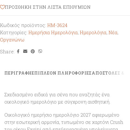
ΠΡΌΣΘΉΚΗ ΣΤΗΝ ΛΊΣΤΑ ΕΠΙΘΥΜΙΏΝ
Κωδικός προϊόντος:
HM-3624
Κατηγορίες:
Ημερήσια Ημερολόγια
,
Ημερολόγια
,
Νέα
,
Οργανώνω
Share:
ΠΕΡΙΓΡΑΦΉ
ΕΠΙΠΛΈΟΝ ΠΛΗΡΟΦΟΡΊΕΣ
ΑΠΟΣΤΟΛΕΣ & Ε
Σχεδιασμένο ειδικά για σένα που αναζητάς ένα
οικολογικό ημερολόγιο με σύγχρονη αισθητική.
Οικολογικό ημερήσιο ημερολόγιο 2027 αφιερωμένο
στην εσωτερική αρμονία, τυπωμένο σε χαρτόνι Crush
του οίκου Favini από επεξεργασμένα υπολείμματα