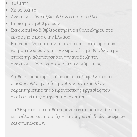
3 θέματα
Χειροποίητο
Ανακυκλωμένο εξώφυλλο & οπισθόφυλλο
Περιστροφή 360 μοιρών
Σχεδιασμένο & βιβλιοδετημένο εξ ολοκλήρου στο
εργαστήριό μας στην Ελλάδα
Εμπνευσμένο απο την τυπογραφία, την ιστορία των
γραμματοσειρών και την χειροποίητη βιβλιοδεσία με
στόχο την αξιοποίηση και την ανάδειξη του
ανακυκλωμένου χαρτονιού του καλύμματος.
Διαθέτει διακοσμητική ραφή στο εξώφυλλο και το
οπισθόφυλλο η οποία προσθέτει ένα επιπλέον
χαρακτηριστικό της χειρονακτικής εργασίας που
ακολουθείται για την δημιουργία του.
Τα 3 θέματα που διαθέτει συνδέονται με τον τίτλο του
εξωφύλλου και προορίζονται για γραφή ιδεών, σκέψεων
και σημειώσεων.