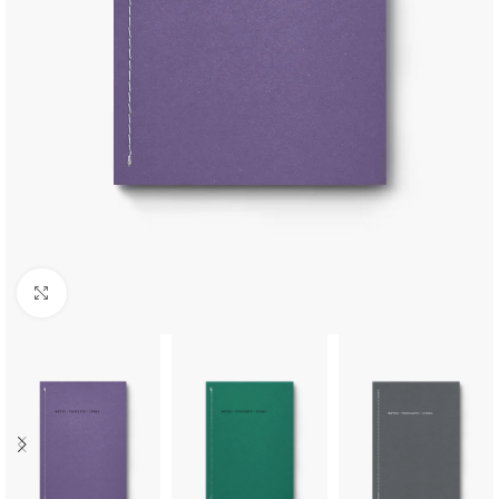
Κλικ για μεγέθυνση