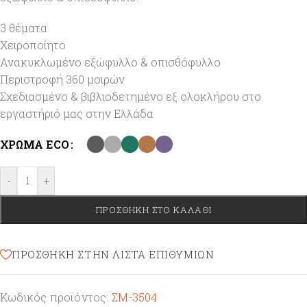
3 θέματα
Χειροποίητο
Ανακυκλωμένο εξώφυλλο & οπισθόφυλλο
Περιστροφή 360 μοιρών
Σχεδιασμένο & βιβλιοδετημένο εξ ολοκλήρου στο
εργαστήριό μας στην Ελλάδα
ΧΡΏΜΑ ECO
-
+
ΠΡΟΣΘΉΚΗ ΣΤΟ ΚΑΛΆΘΙ
ΠΡΌΣΘΉΚΗ ΣΤΗΝ ΛΊΣΤΑ ΕΠΙΘΥΜΙΏΝ
Κωδικός προϊόντος:
ΣΜ-3504