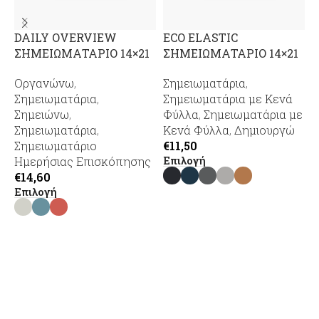
DAILY OVERVIEW
ECO ELASTIC
ΣΗΜΕΙΩΜΑΤΑΡΙΟ 14×21
ΣΗΜΕΙΩΜΑΤΑΡΙΟ 14×21
1
Οργανώνω
,
Σημειωματάρια
,
Σ
Σημειωματάρια
,
Σημειωματάρια με Κενά
Σ
Σημειώνω
,
Φύλλα
,
Σημειωματάρια με
Σ
Σημειωματάρια
,
Κενά Φύλλα
,
Δημιουργώ
Γ
Σημειωματάριο
€
11,50
€
Επιλογή
Ε
Ημερήσιας Επισκόπησης
€
14,60
Επιλογή